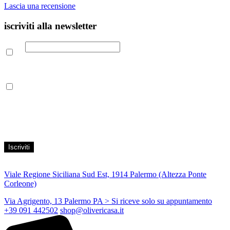
Lascia una recensione
iscriviti alla newsletter
Email
Leggi la nostra Informativa sulla
privacy
per maggiori info.
Acconsento al trattamento dei propri dati personali per finalità di
marketing, secondo le modalità indicate all’interno della Privacy
Policy
Viale Regione Siciliana Sud Est, 1914 Palermo (Altezza Ponte
Corleone)
Via Agrigento, 13 Palermo PA
> Si riceve solo su appuntamento
+39 091 442502
shop@olivericasa.it