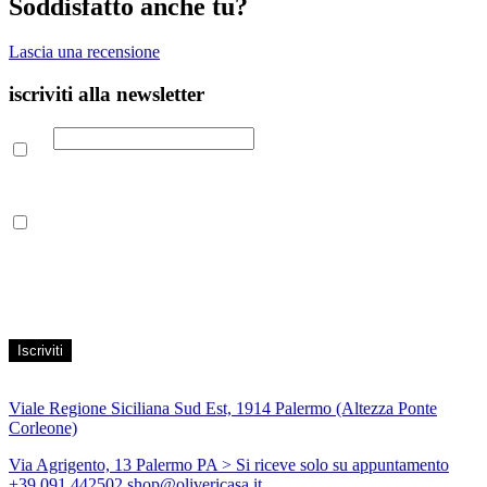
Soddisfatto anche tu?
Lascia una recensione
iscriviti alla newsletter
Email
Leggi la nostra Informativa sulla
privacy
per maggiori info.
Acconsento al trattamento dei propri dati personali per finalità di
marketing, secondo le modalità indicate all’interno della Privacy
Policy
Viale Regione Siciliana Sud Est, 1914 Palermo (Altezza Ponte
Corleone)
Via Agrigento, 13 Palermo PA
> Si riceve solo su appuntamento
+39 091 442502
shop@olivericasa.it