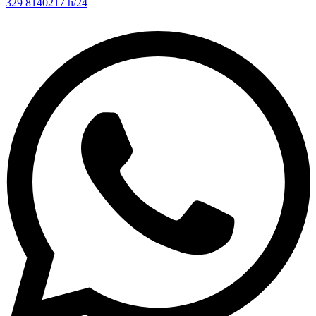
329 8140217 h/24