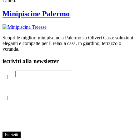
l’anno.
Minipiscine Palermo
Scopri le migliori minipiscine a Palermo su Oliveri Casa: soluzioni
eleganti e compatte per il relax a casa, in giardino, terrazzo o
veranda.
iscriviti alla newsletter
Email
Leggi la nostra Informativa sulla
privacy
per maggiori info.
Acconsento al trattamento dei propri dati personali per finalità di
marketing, secondo le modalità indicate all’interno della Privacy
Policy